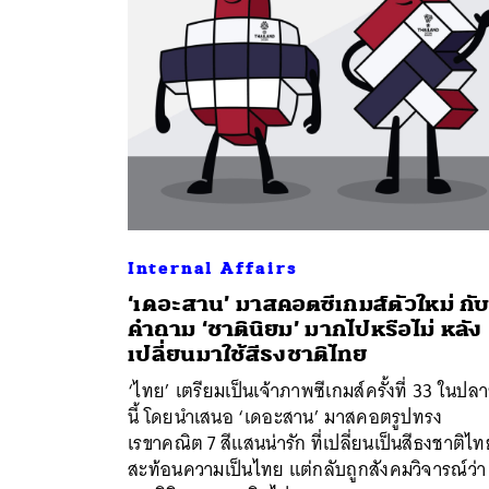
Internal Affairs
‘เดอะสาน’ มาสคอตซีเกมส์ตัวใหม่ กั
คำถาม ‘ชาตินิยม’ มากไปหรือไม่ หลัง
ค้
เปลี่ยนมาใช้สีธงชาติไทย
‘ไทย’ เตรียมเป็นเจ้าภาพซีเกมส์ครั้งที่ 33 ในปลา
นี้ โดยนำเสนอ ‘เดอะสาน’ มาสคอตรูปทรง
เรขาคณิต 7 สีแสนน่ารัก ที่เปลี่ยนเป็นสีธงชาติไ
สะท้อนความเป็นไทย แต่กลับถูกสังคมวิจารณ์ว่า