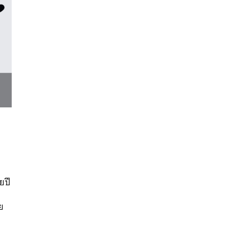
บ
นหา
SHARE
TWEET
LINE
EMAIL
ยปี
ทย