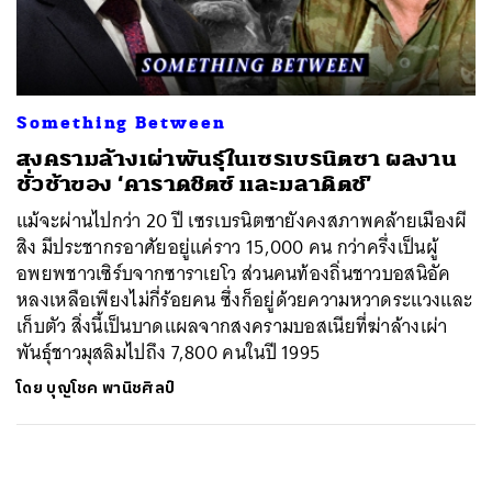
ค้นหา
SHARE
TWEET
LINE
EMAIL
Something Between
สงครามล้างเผ่าพันธุ์ในเซรเบรนิตซา ผลงาน
ชั่วช้าของ ‘คาราดชิตซ์ และมลาดิตช์’
แม้จะผ่านไปกว่า 20 ปี เซรเบรนิตซายังคงสภาพคล้ายเมืองผี
สิง มีประชากรอาศัยอยู่แค่ราว 15,000 คน กว่าครึ่งเป็นผู้
อพยพชาวเซิร์บจากซาราเยโว ส่วนคนท้องถิ่นชาวบอสนิอัค
หลงเหลือเพียงไม่กี่ร้อยคน ซึ่งก็อยู่ด้วยความหวาดระแวงและ
เก็บตัว สิ่งนี้เป็นบาดแผลจากสงครามบอสเนียที่ฆ่าล้างเผ่า
พันธุ์ชาวมุสลิมไปถึง 7,800 คนในปี 1995
โดย
บุญโชค พานิชศิลป์