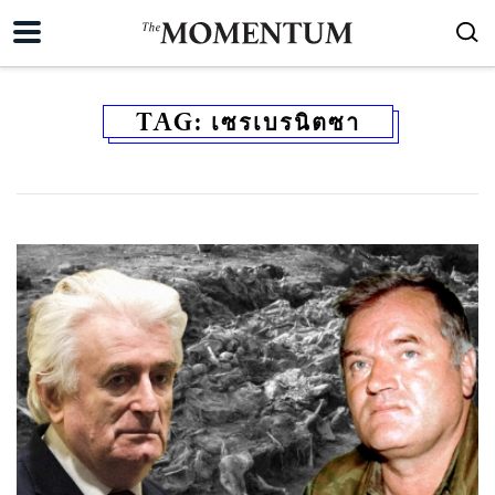
TAG:
เซรเบรนิตซา