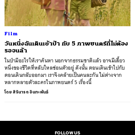
ค้นหา
SHARE
TWEET
LINE
EMAIL
Film
วันหนึ่งฉันเดินเข้าป่า กับ 5 ภาพยนตร์ที่ไม่ต้อง
รอจนล้า
ในป่ามีอะไรให้เราค้นหา นอกจากธรรมชาติแล้ว อาจมีเสี้ยว
หนึ่งของชีวิตที่หลับใหลซ่อนตัวอยู่ ดังนั้น ตอนเดินเข้าไปกับ
ตอนเดินกลับออกมา เราจึงคล้ายเป็นคนละกัน ไม่ต่างจาก
หลากหลายตัวละครในภาพยนตร์ 5 เรื่องนี้
โดย
สิรินารถ อินทะพันธ์
FOLLOW US