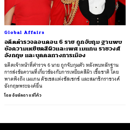
ค้นหา
SHARE
TWEET
LINE
EMAIL
Global Affairs
อดีตตำรวจลอนดอน 6 ราย ถูกจับกุม ฐานพบ
ข้อความเหยียดสีผิวและเพศ เมแกน ราชวงศ์
อังกฤษ และบุคคลทางการเมือง
อดีตเจ้าหน้าที่ตำรวจ 6 นาย ถูกจับกุมตัว หลังพบหลักฐาน
การส่งข้อความที่เกี่ยวข้องกับการเหยียดสีผิว เชื้อชาติ โดย
พาดพิงถึง เมแกน ดัชเชสแห่งซัสเซกซ์ และสมาชิกราชวงศ์
อังกฤษพระองค์อื่น
โดย
อัยย์ลดา แซ่โค้ว