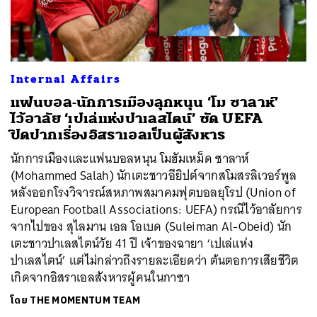
Internal Affairs
แฟนบอล-นักการเมืองลุกหนุน ‘โม ซาลาห์’
ไว้อาลัย ‘เปเล่แห่งปาเลสไตน์’ ซัด UEFA
ปิดปากเรื่องอิสราเอลเป็นผู้สังหาร
นักการเมืองและแฟนบอลหนุน โมฮัมเหม็ด ซาลาห์
(Mohammed Salah) นักเตะชาวอียิปต์จากสโมสรลิเวอร์พูล
หลังออกโรงวิจารณ์สหภาพสมาคมฟุตบอลยุโรป (Union of
European Football Associations: UEFA) กรณีไว้อาลัยการ
จากไปของ สุไลมาน เอล โอเบด (Suleiman Al-Obeid) นัก
เตะชาวปาเลสไตน์วัย 41 ปี เจ้าของฉายา ‘เปเล่แห่ง
ปาเลสไตน์’ แต่ไม่กล่าวถึงรายละเอียดว่า ต้นตอการเสียชีวิต
เกิดจากอิสราเอลสังหารผู้คนในกาซา
โดย
THE MOMENTUM TEAM