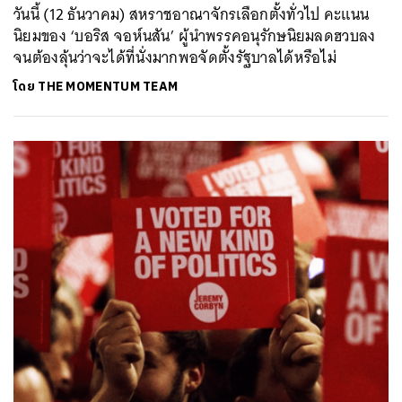
วันนี้ (12 ธันวาคม) สหราชอาณาจักรเลือกตั้งทั่วไป คะแนน
นิยมของ ‘บอริส จอห์นสัน’ ผู้นำพรรคอนุรักษนิยมลดฮวบลง
จนต้องลุ้นว่าจะได้ที่นั่งมากพอจัดตั้งรัฐบาลได้หรือไม่
โดย
THE MOMENTUM TEAM