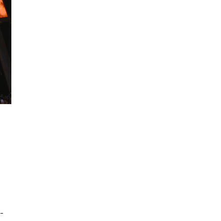
นหา
SHARE
TWEET
LINE
EMAIL
-
J-