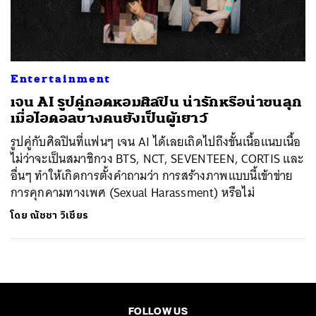
ค้นหา
SHARE
TWEET
LINE
EMAIL
Entertainment
เจน AI รูปคู่กอดหอมศิลปิน น่ารักหรือน่าขนลุก
เมื่อไอดอลบางคนยังเป็นผู้เยาว์
รูปคู่กับศิลปินที่แฟนๆ เจน AI ได้เลยเถิดไปถึงขั้นเนื้อแนบเนื้อ
ไม่ว่าจะเป็นสมาชิกวง BTS, NCT, SEVENTEEN, CORTIS และ
อื่นๆ ทำให้เกิดการตั้งคำถามว่า การสร้างภาพแบบนี้เข้าข่าย
การคุกคามทางเพศ (Sexual Harassment) หรือไม่
โดย
ณัชชา วิเชียร
FOLLOW US