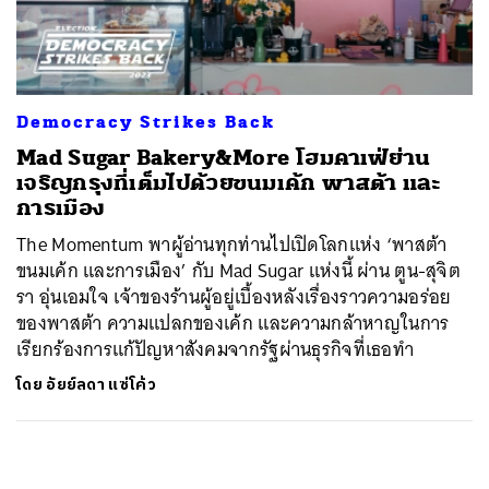
ค้นหา
SHARE
TWEET
LINE
EMAIL
Democracy Strikes Back
Mad Sugar Bakery&More โฮมคาเฟ่ย่าน
เจริญกรุงที่เต็มไปด้วยขนมเค้ก พาสต้า และ
การเมือง
The Momentum พาผู้อ่านทุกท่านไปเปิดโลกแห่ง ‘พาสต้า
ขนมเค้ก และการเมือง’ กับ Mad Sugar แห่งนี้ ผ่าน ตูน-สุจิต
รา อุ่นเอมใจ เจ้าของร้านผู้อยู่เบื้องหลังเรื่องราวความอร่อย
ของพาสต้า ความแปลกของเค้ก และความกล้าหาญในการ
เรียกร้องการแก้ปัญหาสังคมจากรัฐผ่านธุรกิจที่เธอทำ
โดย
อัยย์ลดา แซ่โค้ว