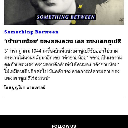
ค้นหา
SHARE
TWEET
LINE
EMAIL
Something Between
‘เจ้าชายน้อย’ ของอองตวน เดอ แซงเตกซูเปรี
31 กรกฎาคม 1944 เครื่องบินที่แซงเตกซูเปรีขับออกไปลาด
ตระเวนไม่หวนกลับมาอีกเลย ‘เจ้าชายน้อย’ กลายเป็นผลงาน
สุดท้ายของเขา ความตายลึกลับทำให้คนมอง ‘เจ้าชายน้อย’
ไม่เหมือนเดิมอีกต่อไป มันคล้ายจะคาดการณ์ความตายของ
แซงเตกซูเปรีไว้ล่วงหน้า
โดย
บุญโชค พานิชศิลป์
FOLLOW US