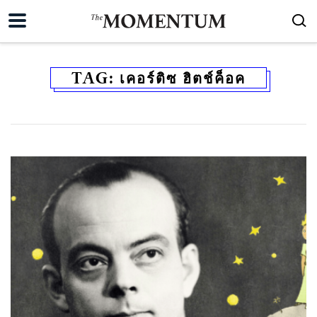
TAG:
เคอร์ติซ ฮิตช์ค็อค