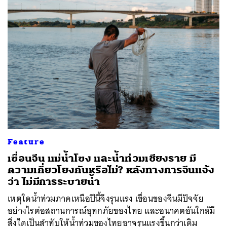
Feature
เขื่อนจีน แม่น้ำโขง และน้ำท่วมเชียงราย มี
ความเกี่ยวโยงกันหรือไม่? หลังทางการจีนแจ้ง
ว่า ไม่มีการระบายน้ำ
เหตุใดน้ำท่วมภาคเหนือปีนี้จึงรุนแรง เขื่อนของจีนมีปัจจัย
อย่างไรต่อสถานการณ์อุทกภัยของไทย และอนาคตอันใกล้มี
สิ่งใดเป็นสำทับให้น้ำท่วมของไทยอาจรุนแรงขึ้นกว่าเดิม