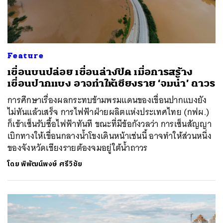
Feature
เขื่อนบนปล่อย เขื่อนล่างปิด เมื่อการสร้าง
เขื่อนปากแบง อาจทำให้เชียงราย ‘จมน้ำ’ ถาวร
การศึกษาเรื่องผลกระทบข้ามพรมแดนของเขื่อนปากแบงยัง
ไม่ทันแล้วเสร็จ การไฟฟ้าฝ่ายผลิตแห่งประเทศไทย (กฟผ.)
ก็เข้าเซ็นรับซื้อไฟฟ้าทันที ขณะที่มีข้อกังวลว่า การเซ็นสัญญา
เบิกทางให้เขื่อนกลางน้ำโขงเดินหน้าเช่นนี้ อาจทำให้ส่วนหนึ่ง
ของจังหวัดเชียงรายต้องจมอยู่ใต้น้ำถาวร
โดย
พิพัฒน์พงษ์ ศรีวิชัย
ค้นหา
SHARE
TWEET
LINE
EMAIL