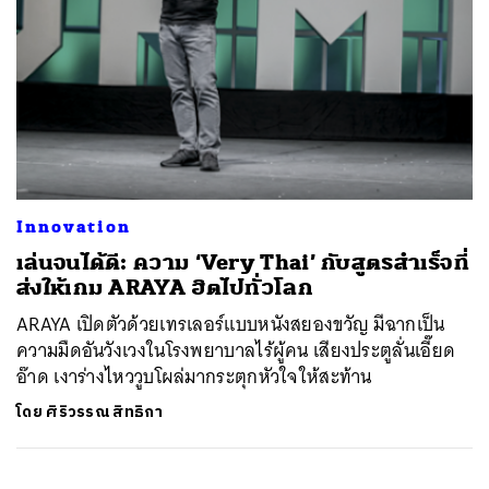
Innovation
เล่นจนได้ดี: ความ ‘Very Thai’ กับสูตรสำเร็จที่
ส่งให้เกม ARAYA ฮิตไปทั่วโลก
​ARAYA เปิดตัวด้วยเทรเลอร์แบบหนังสยองขวัญ มีฉากเป็น
ความมืดอันวังเวงในโรงพยาบาลไร้ผู้คน เสียงประตูลั่นเอี๊ยด
อ๊าด เงาร่างไหววูบโผล่มากระตุกหัวใจให้สะท้าน
โดย
ศิริวรรณ สิทธิกา