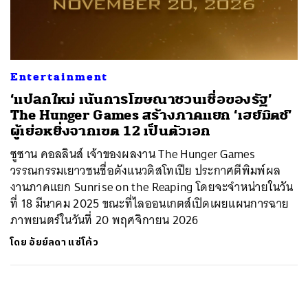
ค้นหา
SHARE
TWEET
LINE
EMAIL
Entertainment
‘แปลกใหม่ เน้นการโฆษณาชวนเชื่อของรัฐ’
The Hunger Games สร้างภาคแยก ‘เฮย์มิตช์’
ผู้เย่อหยิ่งจากเขต 12 เป็นตัวเอก
ซูซาน คอลลินส์ เจ้าของผลงาน The Hunger Games
วรรณกรรมเยาวชนชื่อดังแนวดิสโทเปีย ประกาศตีพิมพ์ผล
งานภาคแยก Sunrise on the Reaping โดยจะจำหน่ายในวัน
ที่ 18 มีนาคม 2025 ขณะที่ไลออนเกตส์เปิดเผยแผนการฉาย
ภาพยนตร์ในวันที่ 20 พฤศจิกายน 2026
โดย
อัยย์ลดา แซ่โค้ว