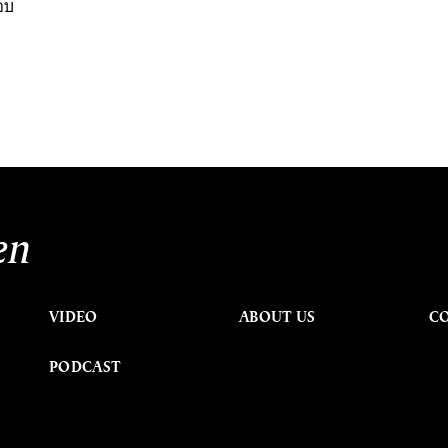
อบ
en
VIDEO
ABOUT US
C
PODCAST