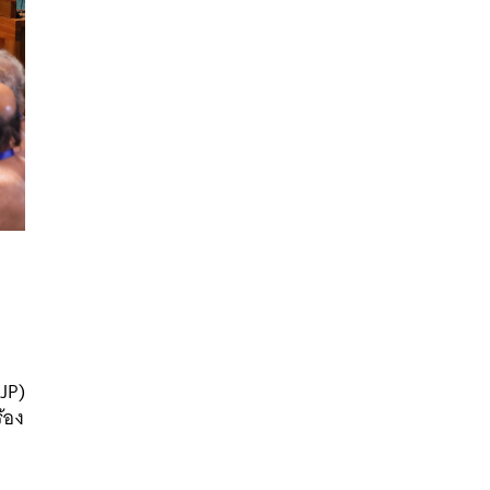
นหา
JP)
SHARE
TWEET
LINE
EMAIL
้อง