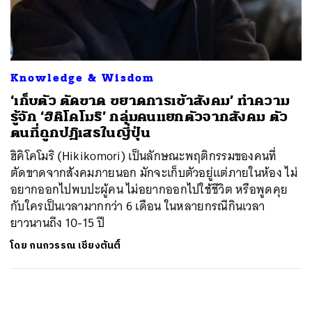
ค้นหา
SHARE
TWEET
LINE
EMAIL
Knowledge & Wisdom
‘เก็บตัว ตัดขาด ขยาดการเข้าสังคม’ ทำความ
รู้จัก ‘ฮิคิโคโมริ’ กลุ่มคนแยกตัวจากสังคม ตัว
ตนที่ถูกปฏิเสธในญี่ปุ่น
ฮิคิโคโมริ (Hikikomori) เป็นลักษณะพฤติกรรมของคนที่
ตัดขาดจากสังคมภายนอก มักจะเก็บตัวอยู่แต่ภายในห้อง ไม่
อยากออกไปพบปะผู้คน ไม่อยากออกไปใช้ชีวิต หรือพูดคุย
กับใครเป็นเวลามากกว่า 6 เดือน ในหลายกรณีกินเวลา
ยาวนานถึง 10-15 ปี
โดย
กนกวรรณ เชียงตันติ์