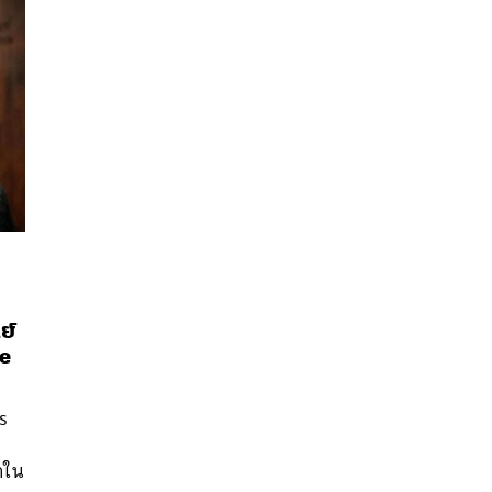
ย์
ie
นหา
SHARE
TWEET
LINE
EMAIL
s
ำใน