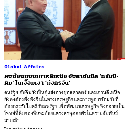
ค้นหา
SHARE
TWEET
LINE
EMAIL
Global Affairs
คบซ้อนแบบเกาหลีเหนือ จับตาซัมมิต ‘ทรัมป์-
คิม’ ในเงื้อมเงา ‘มังกรจีน’
สหรัฐฯ กับจีนยังเป็นคู่แข่งทางยุทธศาสตร์ และเกาหลีเหนือ
ยังคงต้องพึ่งพิงจีนในทางเศรษฐกิจและการทูต พร้อมกับที่
ต้องกระชับไมตรีกับสหรัฐฯ เพื่อพัฒนาเศรษฐกิจ จึงกลายเป็น
โจทย์ที่คิมจองอึนจะต้องแสวงหาจุดลงตัวในความสัมพันธ์
สามเส้า