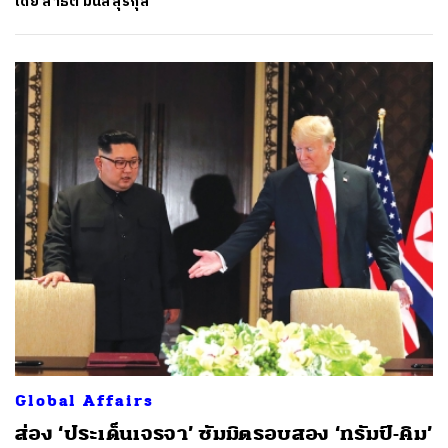
โดย
สาธิต มนัสสุรกุล
Global Affairs
ส่อง ‘ประเด็นเจรจา’ ซัมมิตรอบสอง ‘ทรัมป์-คิม’