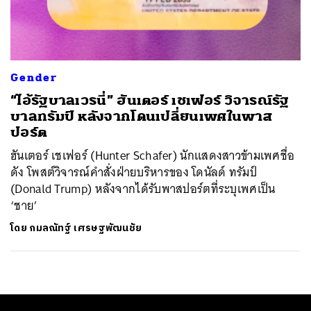
ค้นหา
SHARE
TWEET
LINE
EMAIL
Gender
“ไอ้รัฐบาลเวรนี่” ฮันเตอร์ เชเฟอร์ วิจารณ์รัฐ
บาลทรัมป์ หลังจากโดนเปลี่ยนเพศในพาส
ปอร์ต
ฮันเตอร์ เชเฟอร์ (Hunter Schafer) นักแสดงสาวข้ามเพศชื่อ
ดัง โพสต์วิจารณ์คำสั่งฝ่ายบริหารของ โดนัลด์ ทรัมป์
(Donald Trump) หลังจากได้รับพาสปอร์ตที่ระบุเพศเป็น
‘ชาย’
โดย
กมลณัทฐ์ เศรษฐพัฒนชัย