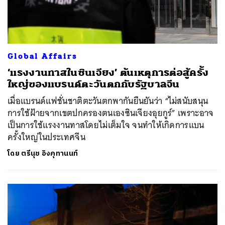
Global Affairs
‘แรงงานทาสในซินเจียง’ ต้นเหตุการต่อสู้ครั้ง
ใหญ่ของแบรนด์ตะวันตกกับรัฐบาลจีน
เมื่อแบรนด์แฟชั่นชาติตะวันตกพากันยืนยันว่า “ไม่สนับสนุน
การใช้ฝ้ายจากเขตปกครองตนเองซินเจียงอุยกูร์” เพราะอาจ
เป็นการใช้แรงงานทาสโดยไม่เต็มใจ จนทำให้เกิดการแบน
ครั้งใหญ่ในประเทศจีน
โดย
ตรีนุช อิงคุทานนท์