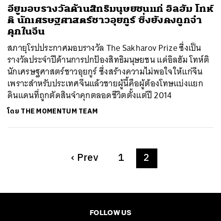
อียูมอบรางวัลด้านสิทธิมนุษยชนแก่ อิลฮัม โทห์
ติ นักเศรษฐศาสตร์ชาวอุยกูร์ ซึ่งยังคงถูกจำ
คุกในจีน
สภายุโรปประกาศมอบรางวัล The Sakharov Prize ซึ่งเป็น
รางวัลประจำปีด้านการปกป้องสิทธิมนุษยชน แด่อิลฮัม โทห์ติ
นักเศรษฐศาสตร์ชาวอุยกูร์ ซึ่งสร้างความไม่พอใจให้แก่จีน
เพราะสำหรับประเทศจีนแล้วชายผู้นี้คือผู้ต้องโทษแบ่งแยก
ดินแดนที่ถูกตัดสินจำคุกตลอดชีวิตตั้งแต่ปี 2014
โดย
THE MOMENTUM TEAM
‹
Prev
1
2
FOLLOW US