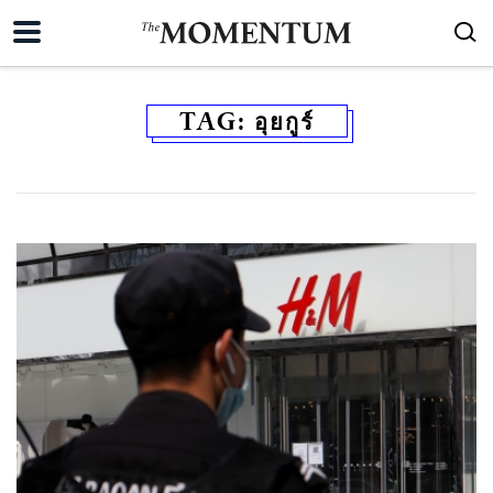
TAG:
อุยกูร์