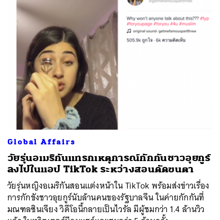
Global Affairs
วัยรุ่นอเมริกันแทรกเหตุการณ์กักกันชาวอุยกูร์
ลงไปในแอป TikTok ระหว่างสอนดัดขนตา
วัยรุ่นหญิงอเมริกันสอนแต่งหน้าใน TikTok พร้อมส่งข่าวเรื่อง
การกักขังชาวอุยกูร์นับล้านคนของรัฐบาลจีน ในค่ายกักกันที่
มณฑลซินเจียง วิดีโอนี้กลายเป็นไวรัล มีผู้ชมกว่า 1.4 ล้านวิว