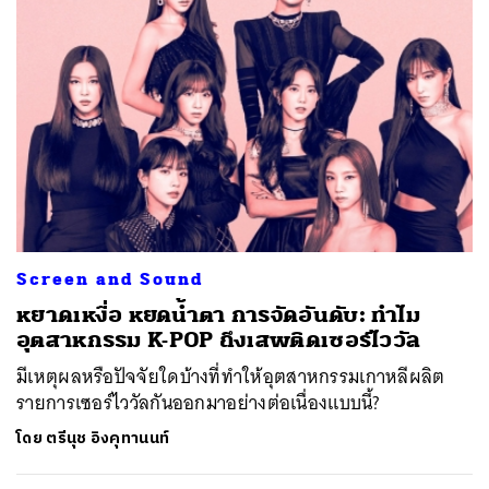
Screen and Sound
หยาดเหงื่อ หยดน้ำตา การจัดอันดับ: ทำไม
อุตสาหกรรม K-POP ถึงเสพติดเซอร์ไววัล
มีเหตุผลหรือปัจจัยใดบ้างที่ทำให้อุตสาหกรรมเกาหลีผลิต
รายการเซอร์ไววัลกันออกมาอย่างต่อเนื่องแบบนี้?
โดย
ตรีนุช อิงคุทานนท์