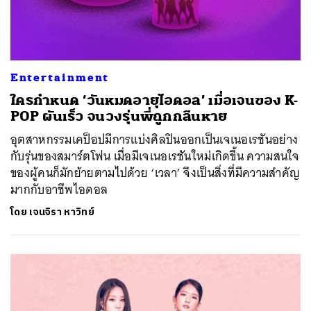
Entertainment
ใครกำหนด ‘วันหมดอายุไอดอล’ เมื่อเจนของ K-
POP ผันเร็ว จนวงรุ่นพี่ถูกกลืนหาย
อุตสาหกรรมเคป็อปมีการแบ่งศิลปินออกเป็นเจเนอเรชันอย่าง
กับรุ่นของสมาร์ตโฟน เมื่อมีเจเนอเรชันใหม่เกิดขึ้น ความสนใจ
ของผู้คนก็มักย้ายตามไปด้วย ‘เวลา’ จึงเป็นสิ่งที่มีความสำคัญ
มากกับอาชีพไอดอล
โดย
เจนจิรา หาวิทย์
ค้นหา
SHARE
TWEET
LINE
EMAIL