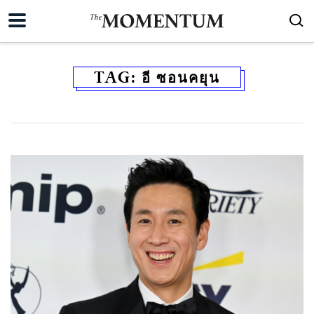
TAG:
อี ซอนคยุน