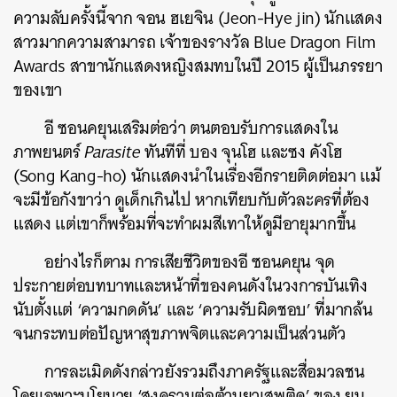
ความลับครั้งนี้จาก จอน ฮเยจิน (Jeon-Hye jin) นักแสดง
สาวมากความสามารถ เจ้าของรางวัล
Blue Dragon Film
Awards สาขานักแสดงหญิงสมทบในปี 2015 ผู้เป็นภรรยา
ของเขา
อี ซอนคยุนเสริมต่อว่า ตนตอบรับการแสดงใน
ภาพยนตร์
Parasite
ทันทีที่ บอง จุนโฮ และซง คังโฮ
(Song Kang-ho) นักแสดงนำในเรื่องอีกรายติดต่อมา แม้
จะมีข้อกังขาว่า ดูเด็กเกินไป หากเทียบกับตัวละครที่ต้อง
แสดง แต่เขาก็พร้อมที่จะทำผมสีเทาให้ดูมีอายุมากขึ้น
อย่างไรก็ตาม การเสียชีวิตของอี ซอนคยุน จุด
ประกายต่อบทบาทและหน้าที่ของคนดังในวงการบันเทิง
นับตั้งแต่ ‘ความกดดัน’ และ ‘ความรับผิดชอบ’ ที่มากล้น
จนกระทบต่อปัญหาสุขภาพจิตและความเป็นส่วนตัว
การละเมิดดังกล่าวยังรวมถึงภาครัฐและสื่อมวลชน
ค้นหา
โดยเฉพาะนโยบาย ‘สงครามต่อต้านยาเสพติด’ ของ ยุน