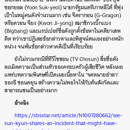
SHARE
TWEET
LINE
EMAIL
ซอกยอล (Yoon Suk-yeol) นายกรัฐมนตรีเกาหลีใต้ ที่พุ่ง
เป้าในหมู่คนดังจำนวนมาก เช่น จีดรากอน (G-Gragon)
หรือควอน จียง (Kwon Ji-yong) สมาชิกวงบิ๊กแบง
(Bigbang) และแรปเปอร์ชื่อดังถูกตั้งข้อหาในคดียาเสพ
ติด ทว่าเขาปฏิเสธข้อกล่าวหาและพิสูจน์ตนเองอย่างหนัก
หน่วง จนพ้นข้อกล่าวหาคดีเป็นที่เรียบร้อย
ยังไม่รวมกรณีที่ทีวีโซชอน (TV Chosun) สื่อชื่อดัง
ละเมิดความเป็นส่วนตัวของครอบครัวผู้เสียชีวิต หลังเผย
แพร่บทความพิเศษที่เปิดเผยเนื้อหาใน ‘จดหมายอำลา’
ของอี ซอนคยุน สร้างความไม่พอใจให้กับต้นสังกัดและ
สาธารณชนเป็นอย่างมาก
อ้างอิง
https://sbsstar.net/article/N1007280662/lee-
sun-kyun-shares-an-incident-that-might-have-