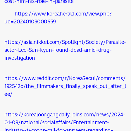
cost-him-his-role-in-parasite
https://www.koreaherald.com/view.php?
ud=20240109000659
https://asia.nikkei.com/Spotlight/Society/Parasite-
actor-Lee-Sun-kyun-found-dead-amid-drug-
investigation
https://www.reddit.com/r/KoreaSeoul/comments/
192542o/the_filmmakers_finally_speak_out_after_l
ee/
https://koreajoongangdaily.joins.com/news/2024-
01-09/national/socialAffairs/Entertainment-
industry-tycoons-call-for-answers-regarding-