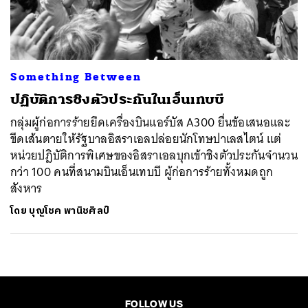
ค้นหา
SHARE
TWEET
LINE
EMAIL
Something Between
ปฏิบัติการชิงตัวประกันในเอ็นเทบบี
กลุ่มผู้ก่อการร้ายยึดเครื่องบินแอร์บัส A300 ยื่นข้อเสนอและ
ขีดเส้นตายให้รัฐบาลอิสราเอลปล่อยนักโทษปาเลสไตน์ แต่
หน่วยปฏิบัติการพิเศษของอิสราเอลบุกเข้าชิงตัวประกันจำนวน
กว่า 100 คนที่สนามบินเอ็นเทบบี ผู้ก่อการร้ายทั้งหมดถูก
สังหาร
โดย
บุญโชค พานิชศิลป์
FOLLOW US