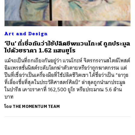
ค้นหา
SHARE
TWEET
LINE
EMAIL
Art and Design
‘ปืน’ ที่เชื่อกันว่าใช้ปลิดชีพแวนโกะห์ ถูกประมูล
ไปด้วยราคา 1.62 แสนยูโร
แม้จะเป็นที่ถกเถียงกันอยู่ว่า แวนโกะห์ จิตรกรงานสไตล์โพสต์
อิมเพรสชั่นนิสต์ระดับโลกฆ่าตัวตายหรือว่าถูกฆาตกรรม แต่
ปืนที่เชื่อว่าเป็นเครื่องมือที่ใช้ปลิดชีวิตเขา ได้ชื่อว่าเป็น “อาวุธ
ที่เลื่องชื่อที่สุดในประวัติศาสตร์ศิลป์” ล่าสุดถูกนำมาประมูล
ในปารีส เคาะราคาที่ 162,500 ยูโร หรือประมาณ 5.6 ล้าน
บาท
โดย
THE MOMENTUM TEAM