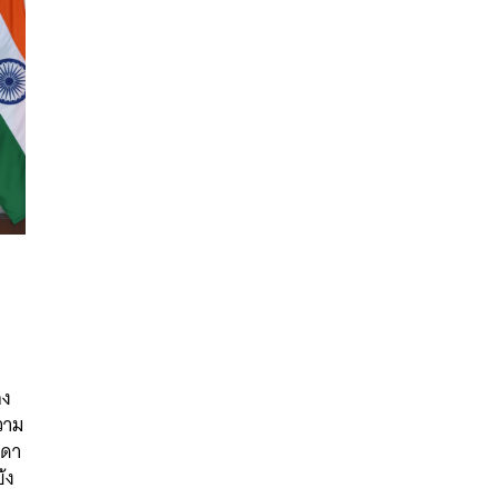
นหา
SHARE
TWEET
LINE
EMAIL
อง
ความ
าดา
้ง