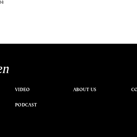
าง
en
VIDEO
ABOUT US
C
PODCAST