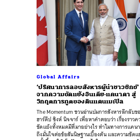
Global Affairs
‘ปริศนาการลอบสังหารผู้นำชาวซิกข์’
จากความขัดแย้งอินเดีย-แคนาดา สู่
ค้
วิกฤตการทูตของดินแดนเมเปิล
The Momentum ชวนอ่านปมการสังหารลึกลับข
ฮาร์ดีป ซิงห์ นิจจาร์ เพื่อหาคำตอบว่า เรื่องราว
ขัดแย้งทั้งหมดมีที่มาอย่างไร ทำไมทางการแคน
ถึงมั่นใจต่อข้อสันนิษฐานเบื้องต้น และความขัดแย