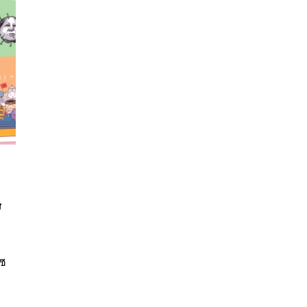
ย
นหา
SHARE
TWEET
LINE
EMAIL
โซ