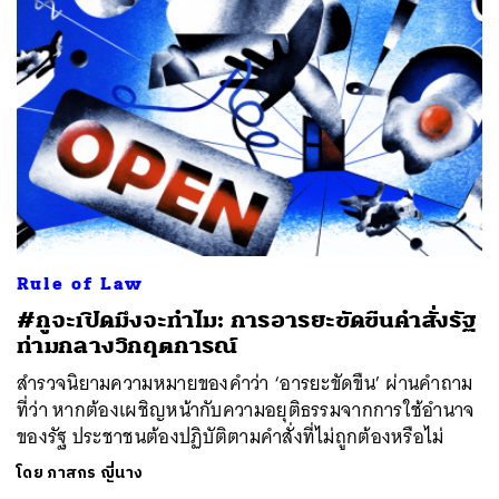
ค้นหา
SHARE
TWEET
LINE
EMAIL
Rule of Law
#กูจะเปิดมึงจะทำไม: การอารยะขัดขืนคำสั่งรัฐ
ท่ามกลางวิกฤตการณ์
สำรวจนิยามความหมายของคำว่า ‘อารยะขัดขืน’ ผ่านคำถาม
ที่ว่า หากต้องเผชิญหน้ากับความอยุติธรรมจากการใช้อำนาจ
ของรัฐ ประชาชนต้องปฏิบัติตามคำสั่งที่ไม่ถูกต้องหรือไม่
โดย
ภาสกร ญี่นาง