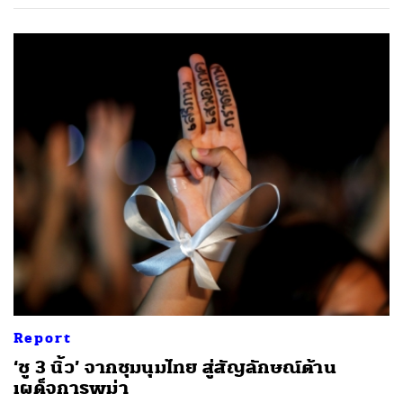
Report
‘ชู 3 นิ้ว’ จากชุมนุมไทย สู่สัญลักษณ์ต้าน
เผด็จการพม่า