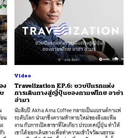
Video
ของ
Travelization EP.6: ขวบปีแรกแห่ง
ับ
การเดินทางสู่ญี่ปุ่นของกาแฟไทย อาข่า
นหา
อ่ามา
SHARE
TWEET
LINE
EMAIL
น
นับสิบปี Akha Ama Coffee กลายเป็นแบรนด์กาแฟ
้อน
ระดับโลก นำมาซึ่งความท้าทายใหม่ของลีและทีม
ai
งาน กับการเปิดสาขาที่โตเกียว ประเทศญี่ปุ่น ทำให้
รัว
เขาได้ออกเดินทางเพื่อทำความเข้าใจวัฒนธรรม