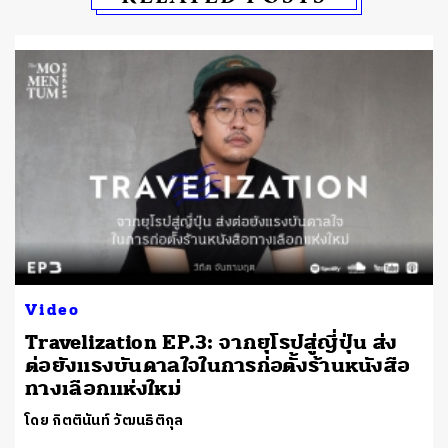
Video
Travelization EP.3: จากยุโรปสู่ญี่ปุ่น ส่ง
ต่อยังแรงบันดาลใจในการก่อตั้งร้านหนังสือ
ทางเลือกแห่งใหม่
โดย กิตตินันท์ วัฒนธิติกุล