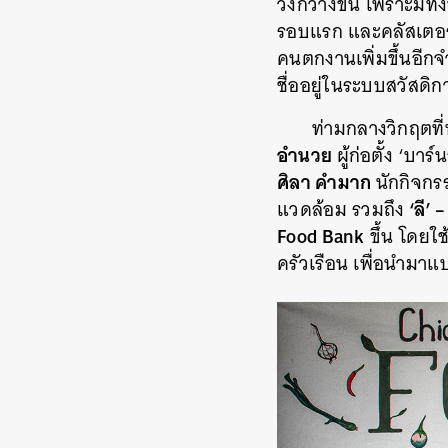
วงกว้างขึ้น เพราะมีท
รอบแรก และคลัสเตอร์
คนตกงานเพิ่มขึ้นอีกจ
ชื่ออยู่ในระบบสวัสดิ
ท่ามกลางวิกฤตที
อำนวย
ผู้ก่อตั้ง ‘บ
ศิลา คำมาก
นักกิจกรร
‘ลี’ 
แวดล้อม
รวมถึง
Food Bank
ขึ้น โดยใช
ครัวเรือน เพื่อนำมาแ
ค้