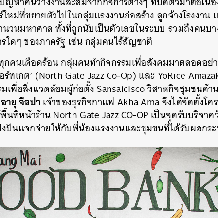
ั้งปัญหาคนว่างงานสะสมจากกิจการต่างๆ ที่ปิดตัวมาต่อเนื่
ใหม่ที่ขยายตัวไปในกลุ่มแรงงานก่อสร้าง ลูกจ้างโรงงาน แ
ำนวนมหาศาล ทั้งที่ถูกนับเป็นตัวเลขในระบบ รวมถึงคนบางกล
การใดๆ ของภาครัฐ เช่น กลุ่มคนไร้สัญชาติ
่ทุกคนเดือดร้อน กลุ่มคนทำกิจกรรมเพื่อสังคมมาตลอดอย่า
าร์นอร์ทเกต’ (North Gate Jazz Co-Op) และ YoRice Amaza
มเพื่อสิ่งแวดล้อมผู้ก่อตั้ง Sansaicisco วิสาหกิจชุมชนด้
– อายุ จือปา
เจ้าของธุรกิจกาแฟ
Akha Ama จึงได้จัดตั้งโ
้พื้นที่หน้าร้าน North Gate Jazz CO-OP เป็นจุดรับบริจาค
บ่งปันแจกจ่ายให้กับพี่น้องแรงงานและชุมชนที่ได้รับผลก
นหา