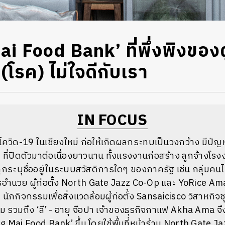
i Food Bank’ ที่พึ่งพิงของ
 (โรค) ไม่ใจดีกับเรา
IN FOCUS
วิด-19 ในเชียงใหม่ ก่อให้เกิดผลกระทบเป็นวงกว้าง มีป
ที่ปิดตัวมาต่อเนื่องยาวนาน ทั้งแรงงานก่อสร้าง ลูกจ้างโร
ยถูกระบุชื่ออยู่ในระบบสวัสดิการใดๆ ของภาครัฐ เช่น กลุ่มคน
อำนวย ผู้ก่อตั้ง North Gate Jazz Co-Op และ YoRice Ama
ักกิจกรรมเพื่อสิ่งแวดล้อมผู้ก่อตั้ง Sansaicisco วิสาหกิจ
 รวมถึง ‘ลี’ - อายุ จือปา เจ้าของธุรกิจกาแฟ Akha Ama จึงร
 Mai Food Bank’ ขึ้น โดยใช้พื้นที่หน้าร้าน North Gate J