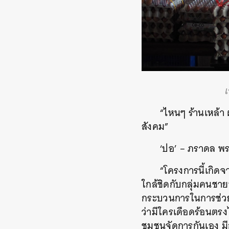
“ไหนๆ ร้านเหล้า ผ
สังคม”
‘ปอ’ – ภราดล พ
“โครงการนี้เกิด
ใกล้ชิดกับกลุ่มคนชา
กระบวนการในการช่วยเหล
ว่ามีใครเดือดร้อนตร
ชุมชนจัดการกันเอง 