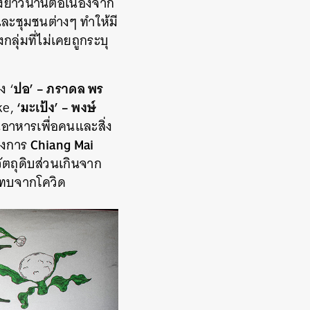
องยาวนานต่อเนื่องจาก
ละชุมชนต่างๆ ทำให้มี
ุ่มที่ไม่เคยถูกระบุ
ปอ’ – ภราดล พร
ง ‘
‘มะเป้ง’ – พงษ์
ke,
านอาหารเพื่อคนและสิ่ง
Chiang Mai
ครงการ
วัตถุดิบส่วนเกินจาก
ระทบจากโควิด