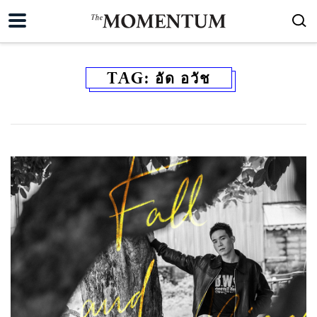
TAG:
อัด อวัช