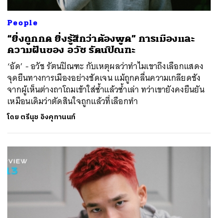
People
“ยิ่งถูกกด ยิ่งรู้สึกว่าต้องพูด” การเมืองและ
ความฝันของ อวัช รัตนปิณฑะ
‘อัด’ - อวัช รัตนปิณฑะ กับเหตุผลว่าทำไมเขาถึงเลือกแสดง
จุดยืนทางการเมืองอย่างชัดเจน แม้ถูกคลื่นความเกลียดชัง
จากผู้เห็นต่างถาโถมเข้าใส่ซ้ำแล้วซ้ำเล่า ทว่าเขายังคงยืนยัน
เหมือนเดิมว่าตัดสินใจถูกแล้วที่เลือกทำ
โดย
ตรีนุช อิงคุทานนท์