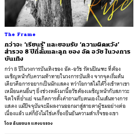
The Frame
กว่าจะ ‘เรียนรู้’ และยอมรับ ‘ความผิดหวัง’
สำรวจ 8 ปีที่ล้มและลุก ของ อัด อวัช ในวงการ
บันเทิง
กว่า 8 ปีในวงการบันเทิงของ อัด-อวัช รัตนปิณฑะ ที่ต้อง
เผชิญหน้ากับความท้าทายในวงการบันเทิง จากจุดเริ่มต้น
เดียวคือการอยากเป็นนักแสดง ทว่าโอกาสไม่ได้วิ่งเข้าหาเขา
เหมือนคนอื่นๆ ยิ่งช่วงหลังมานี้อวัชต้องเผชิญหน้ากับสภาวะ
จิตใจที่ย่ำแย่ จนเกิดการตั้งคำถามกับตนเองในเส้นทางการ
แสดง แม้ปัจจุบันจะมีผลงานออกมาสู่สายตาผู้ชมอย่างต่อ
เนื่องแล้ว แต่ก็ยังไม่ใช่เครื่องยืนยันความสำเร็จของเขา
โดย
ธันยชนก แสงบรรจง