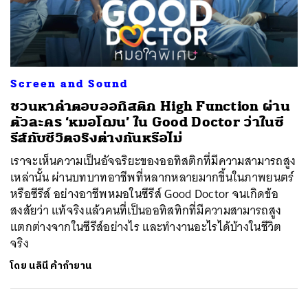
ค้นหา
SHARE
TWEET
LINE
EMAIL
Screen and Sound
ชวนหาคำตอบออทิสติก High Function ผ่าน
ตัวละคร ‘หมอโฌน’ ใน Good Doctor ว่าในซี
รีส์กับชีวิตจริงต่างกันหรือไม่
เราจะเห็นความเป็นอัจฉริยะของออทิสติกที่มีความสามารถสูง
เหล่านั้น ผ่านบทบาทอาชีพที่หลากหลายมากขึ้นในภาพยนตร์
หรือซีรีส์ อย่างอาชีพหมอในซีรีส์ Good Doctor จนเกิดข้อ
สงสัยว่า แท้จริงแล้วคนที่เป็นออทิสทิกที่มีความสามารถสูง
แตกต่างจากในซีรีส์อย่างไร และทำงานอะไรได้บ้างในชีวิต
จริง
โดย
นลินี ค้ากำยาน