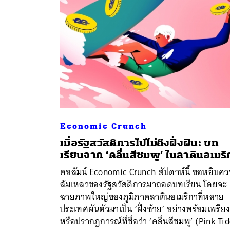
Economic Crunch
เมื่อรัฐสวัสดิการไปไม่ถึงฝั่งฝัน: บท
เรียนจาก ‘คลื่นสีชมพู’ ในลาตินอเมริ
คอลัมน์ Economic Crunch สัปดาห์นี้ ขอหยิบค
ล้มเหลวของรัฐสวัสดิการมาถอดบทเรียน โดยจะ
ค้
ฉายภาพใหญ่ของภูมิภาคลาตินอเมริกาที่หลาย
ประเทศผันตัวมาเป็น ‘ฝั่งซ้าย’ อย่างพร้อมเพรียง
หรือปรากฏการณ์ที่ชื่อว่า ‘คลื่นสีชมพู’ (Pink Tid