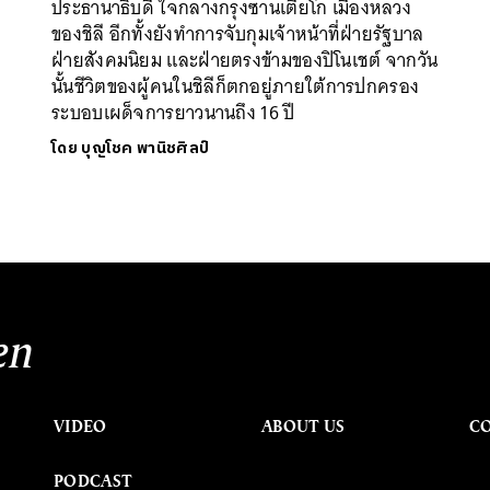
ประธานาธิบดี ใจกลางกรุงซานเตียโก เมืองหลวง
ของชิลี อีกทั้งยังทำการจับกุมเจ้าหน้าที่ฝ่ายรัฐบาล
ฝ่ายสังคมนิยม และฝ่ายตรงข้ามของปิโนเชต์ จากวัน
นั้นชีวิตของผู้คนในชิลีก็ตกอยู่ภายใต้การปกครอง
ระบอบเผด็จการยาวนานถึง 16 ปี
โดย
บุญโชค พานิชศิลป์
en
VIDEO
ABOUT US
C
PODCAST