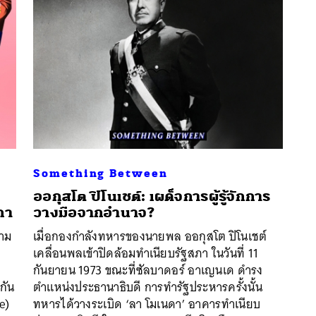
Something Between
ออกุสโต ปิโนเชต์: เผด็จการผู้รู้จักการ
กา
วางมือจากอำนาจ?
วาม
เมื่อกองกำลังทหารของนายพล ออกุสโต ปิโนเชต์
เคลื่อนพลเข้าปิดล้อมทำเนียบรัฐสภา ในวันที่ 11
นหา
กันยายน 1973 ขณะที่ซัลบาดอร์ อาเญนเด ดำรง
SHARE
TWEET
LINE
EMAIL
กัน
ตำแหน่งประธานาธิบดี การทำรัฐประหารครั้งนั้น
e)
ทหารได้วางระเบิด ‘ลา โมเนดา’ อาคารทำเนียบ