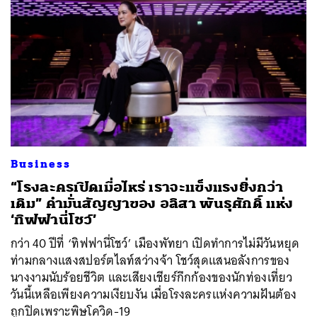
Business
“โรงละครเปิดเมื่อไหร่ เราจะแข็งแรงยิ่งกว่า
เดิม” คำมั่นสัญญาของ อลิสา พันธุศักดิ์ แห่ง
‘ทิฟฟานี่โชว์’
กว่า 40 ปีที่ ‘ทิฟฟานี่โชว์’ เมืองพัทยา เปิดทำการไม่มีวันหยุด
ท่ามกลางแสงสปอร์ตไลท์สว่างจ้า โชว์สุดแสนอลังการของ
นางงามนับร้อยชีวิต และเสียงเชียร์กึกก้องของนักท่องเที่ยว
วันนี้เหลือเพียงความเงียบงัน เมื่อโรงละครแห่งความฝันต้อง
ถูกปิดเพราะพิษโควิด-19