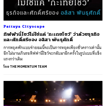
Pattaya Cityscape
ทิฟฟานี่โชว์ไม่ใช่แค่ ‘กะเทยโชว์’ ว่าด้วยธุรกิจ
และศักดิ์ศรีของ อลิสา พันธุศักดิ์
การหยุดพักแบบจำยอมนี้จะเป็นการหยุดเพียงชั่วคราวเท่านั้น
อีกไม่นานเกินรอทิฟฟานี่โชว์จะกลับมาอีกครั้งในรูปแบบที่แข็ง
แรงกว่าเดิม
โดย
THE MOMENTUM TEAM
ค้นหา
SHARE
TWEET
LINE
EMAIL