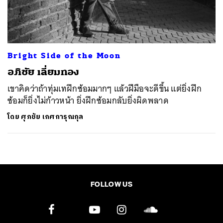
ค้นหา
SHARE
TWEET
LINE
EMAIL
Bright Side of the Moon
อภิชัย เลี่ยมทอง
เขาคิดว่าถ้าทุ่มเทฝึกซ้อมมากๆ แล้วฝีมือจะดีขึ้น แต่ยิ่งฝึก
ซ้อมก็ยิ่งไม่ก้าวหน้า ยิ่งฝึกซ้อมกลับยิ่งผิดพลาด
โดย
ศุภชัย เกศการุณกุล
FOLLOW US