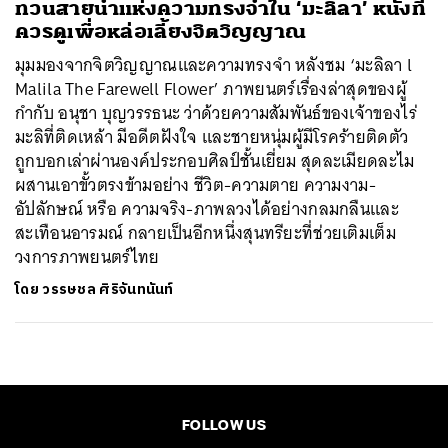
ทวนสายน้ำแห่งความทรงจำใน ‘มะลิลา’ หนังที่
ควรดูเพื่อหล่อเลี้ยงจิตวิญญาณ
มุมมองจากจิตวิญญาณและความทรงจำ หลังชม ‘มะลิลา l
Malila The Farewell Flower’ ภาพยนตร์เรื่องล่าสุดของผู้
กำกับ อนุชา บุญวรรธนะ ว่าด้วยความสัมพันธ์ของเจ้าของไร่
มะลิที่ติดเหล้า มีอดีตฝังใจ และชายหนุ่มผู้มีโรคร้ายติดตัว
ถูกบอกเล่าผ่านองค์ประกอบศิลป์ชั้นเยี่ยม สุดละเมียดละไม
ผสานเอาขั้วตรงข้ามอย่าง ชีวิต-ความตาย ความงาม-
อัปลักษณ์ หรือ ความจริง-ภาพลวงได้อย่างกลมกลืนและ
สะเทือนอารมณ์ กลายเป็นอีกหนึ่งสุนทรียะที่ช่วยเติมเต็ม
วงการภาพยนตร์ไทย
โดย
วรรษชล ศิริจันทนันท์
FOLLOW US