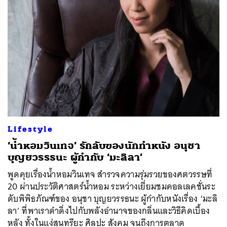
Lifestyle
ค้นหา
‘น้ำหอมวินเทจ’ รักลับของนักทำหนัง อนุชา
SHARE
TWEET
LINE
EMAIL
บุญยวรรธนะ ผู้กำกับ ‘มะลิลา’
พูดคุยเรื่องน้ำหอมวินเทจ สำรวจความรุ่มรวยของศตวรรษที่
20 ผ่านประวัติศาสตร์น้ำหอม ระหว่างเยี่ยมชมคอลเลคชั่นระ
ดับพิพิธภัณฑ์ของ อนุชา บุญยวรรธนะ ผู้กำกับหนังเรื่อง ‘มะลิ
ลา’ ที่พาเราดำดิ่งไปกับพลังอำนาจของกลิ่นและวิธีคิดเบื้อง
หลัง ทั้งในแง่สุนทรียะ ศิลปะ สังคม จนถึงการตลาด