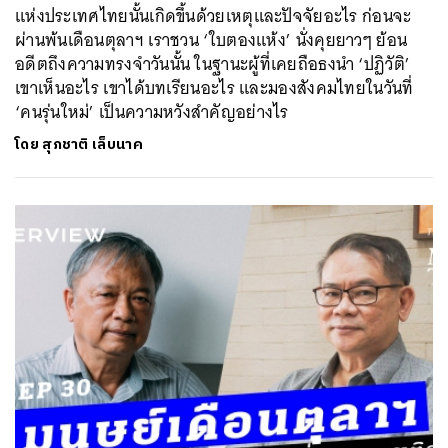
แห่งประเทศไทยนั้นเกิดขึ้นด้วยเหตุและปัจจัยอะไร ก่อนจะ
ผ่านพ้นเดือนตุลาฯ เราชวน ‘ใบตองแห้ง’ นั่งคุยยาวๆ ย้อน
อดีตถึงความทรงจำวันนั้น ในฐานะผู้ที่เคยถือธงนำ ‘ปฏิวัติ’
เขาเห็นอะไร เขาได้บทเรียนอะไร และมองสังคมไทยในวันที่
‘คนรุ่นใหม่’ เป็นความหวังสำคัญอย่างไร
โดย
สุภชาติ เล็บนาค