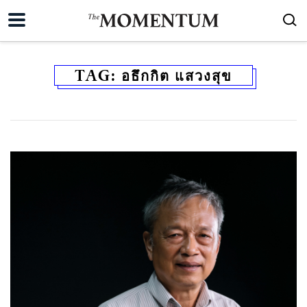
TAG:
อธึกกิต แสวงสุข