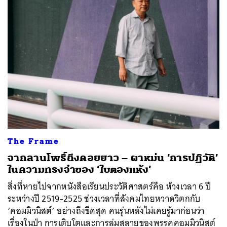
ค้นหา
The Frame
SHARE
TWEET
LINE
EMAIL
จากลานโพธิ์ถึงดอยยาว – ผาหม่น ‘การปฏิวัติ’
ในความทรงจำของ ‘ใบตองแห้ง’
สิ่งที่หายไปจากหนังสือเรียนประวัติศาสตร์คือ ห้วงเวลา 6 ปี
ระหว่างปี 2519-2525 ช่วงเวลาที่สังคมไทยหวาดวิตกกับ
‘คอมมิวนิสต์’ อย่างถึงขีดสุด คนรุ่นหลังไม่เคยรู้มาก่อนว่า
เรื่องในป่า การเติบโตและการล่มสลายของพรรคคอมมิวนิสต์