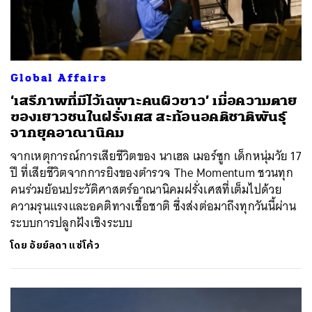
Global Affairs
‘เสรีภาพที่มีไว้เฉพาะคนผิวขาว’ เมื่อความตาย
ของเยาวชนในฝรั่งเศส สะท้อนอคติชาติพันธุ์
จากยุคอาณานิคม
จากเหตุการณ์การเสียชีวิตของ นาเฮล เมอร์ซูก เด็กหนุ่มวัย 17
ปี ที่เสียชีวิตจากการยิงของตำรวจ The Momentum ชวนทุก
คนร่วมย้อนประวัติศาสตร์อาณานิคมฝรั่งเศสที่เต็มไปด้วย
ความรุนแรงและอคติทางเชื้อชาติ ซึ่งส่งต่อมาถึงทุกวันนี้ผ่าน
ระบบการปลูกฝังเชิงระบบ
โดย
อัยย์ลดา แซ่โค้ว
ค้นหา
SHARE
TWEET
LINE
EMAIL