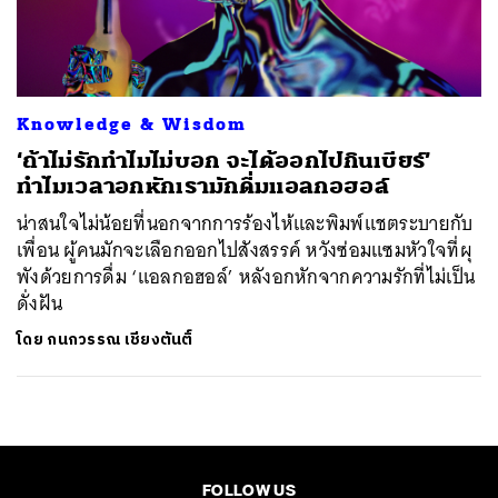
ค้นหา
SHARE
TWEET
LINE
EMAIL
Knowledge & Wisdom
‘ถ้าไม่รักทำไมไม่บอก จะได้ออกไปกินเบียร์’
ทำไมเวลาอกหักเรามักดื่มแอลกอฮอล์
น่าสนใจไม่น้อยที่นอกจากการร้องไห้และพิมพ์แชตระบายกับ
เพื่อน ผู้คนมักจะเลือกออกไปสังสรรค์ หวังซ่อมแซมหัวใจที่ผุ
พังด้วยการดื่ม ‘แอลกอฮอล์’ หลังอกหักจากความรักที่ไม่เป็น
ดั่งฝัน
โดย
กนกวรรณ เชียงตันติ์
FOLLOW US