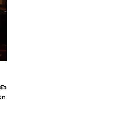
นหา
ตัว
SHARE
TWEET
LINE
EMAIL
ามา