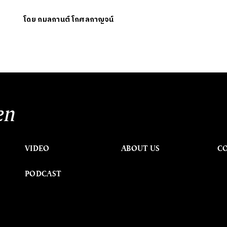
โดย
กมลกานต์ โกศลกาญจน์
en
VIDEO
ABOUT US
C
PODCAST