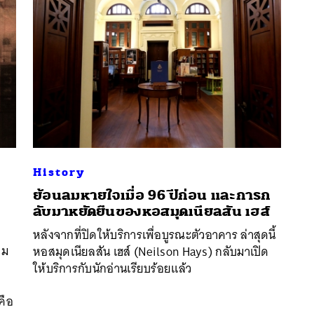
History
ย้อนลมหายใจเมื่อ 96 ปีก่อน และการก
ลับมาหยัดยืนของหอสมุดเนียลสัน เฮส์
นหา
หลังจากที่ปิดให้บริการเพื่อบูรณะตัวอาคาร ล่าสุดนี้
SHARE
TWEET
LINE
EMAIL
ิม
หอสมุดเนียลสัน เฮส์ (Neilson Hays) กลับมาเปิด
ให้บริการกับนักอ่านเรียบร้อยแล้ว
คือ