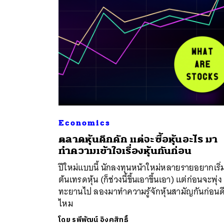
Economics
ตลาดหุ้นคึกคัก แต่จะซื้อหุ้นอะไร มา
ค้
ทำความเข้าใจเรื่องหุ้นกันก่อน
ปีใหม่แบบนี้ นักลงทุนหน้าใหม่หลายรายอยากเริ่
ต้นเทรดหุ้น (ก็ช่วงนี้ขึ้นเอาขึ้นเอา) แต่ก่อนจะพุ่ง
ทะยานไป ลองมาทำความรู้จักหุ้นสามัญกันก่อนด
ไหม
โดย
รพีพัฒน์ อิงคสิทธิ์