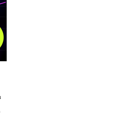
นหา
SHARE
TWEET
LINE
EMAIL
ม
ี