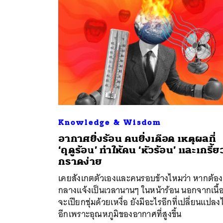
Knowledge & Wisdom
อากาศยิ่งร้อน คนยิ่งเดือด เหตุผลที่
ค้
‘ฤดูร้อน’ ทำให้คน ‘หัวร้อน’ และเกรี้ย
กราดง่าย
เคยสังเกตตัวเองและคนรอบข้างไหมว่า หากต้องอ
กลางแจ้งเป็นเวลานานๆ ในหน้าร้อน นอกจากเนื้อ
จะเปียกชุ่มด้วยเหงื่อ ยังมีอะไรอีกที่เปลี่ยนแปลง
อีกเพราะอุณหภูมิของอากาศที่สูงขึ้น