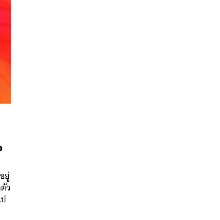
นหา
ว
SHARE
TWEET
LINE
EMAIL
ยู่
ตัว
ไป