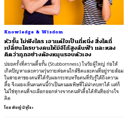
ค้นหา
Knowledge & Wisdom
SHARE
TWEET
LINE
EMAIL
หัวรั้น ไม่ฟังใคร เอาแต่ใจเป็นที่หนึ่ง สิ่งใดที่
เปลี่ยนใครบางคนให้มีอีโก้สูงล้นฟ้า และหลง
คิดว่าทุกอย่างต้องหมุนรอบตัวเอง
บ่อยครั้งที่ความดื้อรั้น (Stubbornness) ในวัยผู้ใหญ่ ก่อให้
เกิดปัญหาและความวุ่นวายต่อคนใกล้ชิดและคนที่อยู่รายล้อม
ในสายตาของคนที่ได้รับผลกระทบหรือคนที่รับรู้ได้ถึงความ
ดื้อ จึงมองเห็นคนคนนี้ว่าเป็นคนมลพิษที่ไม่น่าคบหาได้ แต่ก็
ไม่ใช่ทุกคนที่จะเลือกออกห่างจากคนหัวดื้อได้ทันทีอย่างใจ
คิด
โดย
พิชญ์ มิซุโระ