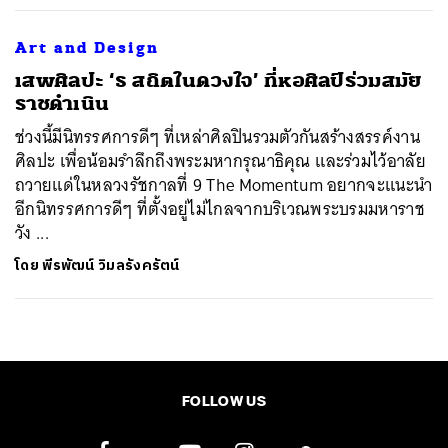
Art and Design
เสพศิลปะ ‘ธ สถิตในดวงใจ’ ที่หอศิลป์ร่วมสมัย
ราชดำเนิน
ช่วงนี้มีนิทรรศการดีๆ ที่เหล่าศิลปินรวมตัวกันสร้างสรรค์งาน
ศิลปะ เพื่อน้อมรำลึกถึงพระมหากรุณาธิคุณ เเละร่วมไว้อาลัย
ถวายแด่ในหลวงรัชกาลที่ 9 The Momentum อยากจะแนะนำ
อีกนิทรรศการดีๆ ที่ตั้งอยู่ไม่ไกลจากบริเวณพระบรมมหาราช
วัง ...
โดย
พีรพัฒน์ วิมลรังครัตน์
FOLLOW US