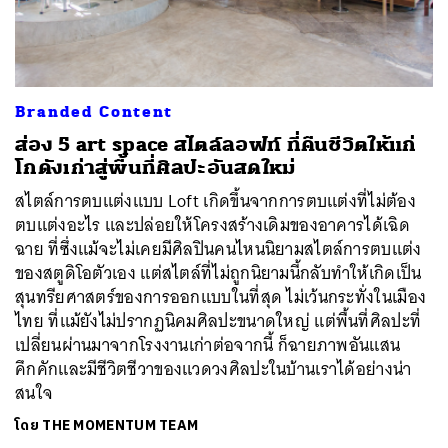
Branded Content
ส่อง 5 art space สไตล์ลอฟท์ ที่คืนชีวิตให้แก่
โกดังเก่าสู่พื้นที่ศิลปะอันสดใหม่
สไตล์การตบแต่งแบบ Loft เกิดขึ้นจากการตบแต่งที่ไม่ต้อง
ตบแต่งอะไร และปล่อยให้โครงสร้างเดิมของอาคารได้เฉิด
ฉาย ที่ซึ่งแม้จะไม่เคยมีศิลปินคนไหนนิยามสไตล์การตบแต่ง
ค้นหา
ของสตูดิโอตัวเอง แต่สไตล์ที่ไม่ถูกนิยามนี้กลับทำให้เกิดเป็น
SHARE
TWEET
LINE
EMAIL
สุนทรียศาสตร์ของการออกแบบในที่สุด ไม่เว้นกระทั่งในเมือง
ไทย ที่แม้ยังไม่ปรากฏนิคมศิลปะขนาดใหญ่ แต่พื้นที่ศิลปะที่
เปลี่ยนผ่านมาจากโรงงานเก่าต่อจากนี้ ก็ฉายภาพอันแสน
คึกคักและมีชีวิตชีวาของแวดวงศิลปะในบ้านเราได้อย่างน่า
สนใจ
โดย
THE MOMENTUM TEAM