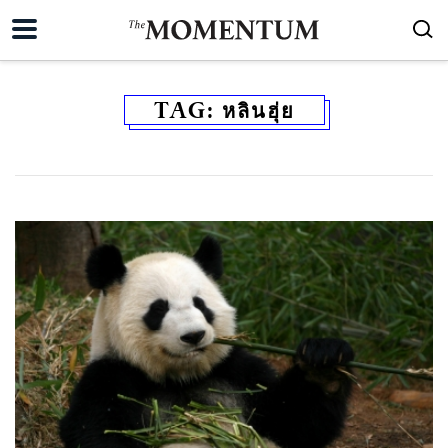
TAG:
หลินฮุ่ย