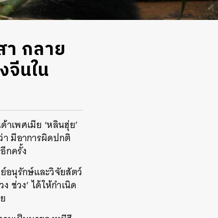
ยงสา กลาย
งจีนใน
้าเพศเมีย ‘หลินฮุ่ย’
ว่า มีอาการผิดปกติ
ีกครั้ง
์อนุรักษ์และวิจัยสัตว์
ง ช่วง’ ได้ให้กำเนิด
ทย