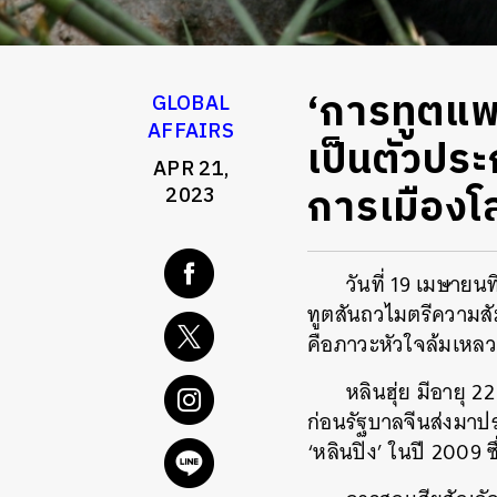
‘การทูตแพน
GLOBAL
AFFAIRS
เป็นตัวปร
APR 21,
การเมืองโ
2023
วันที่ 19 เมษายน
ทูตสันถวไมตรีความสัม
คือภาวะหัวใจล้มเหลว
หลินฮุ่ย มีอายุ 2
ก่อนรัฐบาลจีนส่งมาปร
‘หลินปิง’ ในปี 2009 