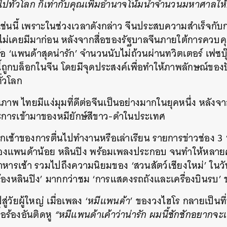
 ไปทั่วโลก ก็เท่ากับคุณเพิ่มอำนาจโน้มนำจำนวนมหาศาลใ
ยเช่นนี้ เพราะในช่วงเวลาดังกล่าว จีนประสบความสำเร็จกับ
ไม่เคยมีมาก่อน หลังจากสื่อของรัฐบาลจีนภายใต้การควบคุมข
อ ‘แพนด้าสุดน่ารัก’ จำนวนนับไม่ถ้วนผ่านทวิตเตอร์ เฟซบุ๊ก
้ถูกบล็อกในจีน โดยมีจุดประสงค์เพื่อทำให้ภาพลักษณ์ของปั
ั่วโลก
นภาพ ไทยมีแง่มุมที่ดีต่อจีนเป็นอย่างมากในยุคหนึ่ง หลัง
าะการเข้ามาของหมียักษ์สีขาว-ดำในประเทศ
เช้าของการตื่นไปทำงานหรือเล่าเรียน รายการข่าวช่อง 3 ‘เรื
องแพนด้าน้อย หลินปิง พร้อมเพลงประกอบ จนทำให้หลา
หารเช้า รวมไปถึงความนิยมของ ‘สวนสัตว์เชียงใหม่’ ในวันเด
‘น้องหลินปิง’ มากกว่าชม ‘การแสดงรถถังและเครื่องบินรบ
่วัยผู้ใหญ่ เมื่อเพลง ‘
หมีแพนด้า
’ ของวงไฮโร กลายเป็นที่น
อร้องอันติดหู
“
หมีแพนด้าเค้าว่าน่ารัก ผมนี้ชักชักอยากจะ