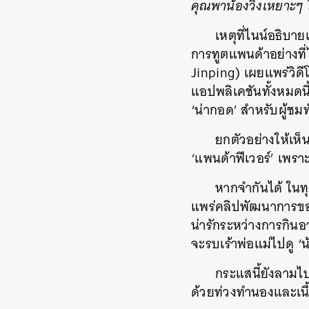
คุณพาน้องวิ่งเหยาะๆ
เหตุที่ไนน์อธิบา
การทูตแพนด้าอย่างที่
Jinping) เผยแพร่วิดีโ
แอปพลิเคชันทั้งหมดนี
‘น่ากอด’ สำหรับผู้ชมท
ยกตัวอย่างให้เห็
‘แพนด้าฟีเวอร์’ เพร
หากจำกันได้ ในทุก
แพร่คลิปพัฒนาการข
น่ารักระหว่างการกินอา
จะรบเร้าพ่อแม่ไปดู 
กระแสนี้ยังลามไปสู
ด้วยท่วงทำนองและเนื้