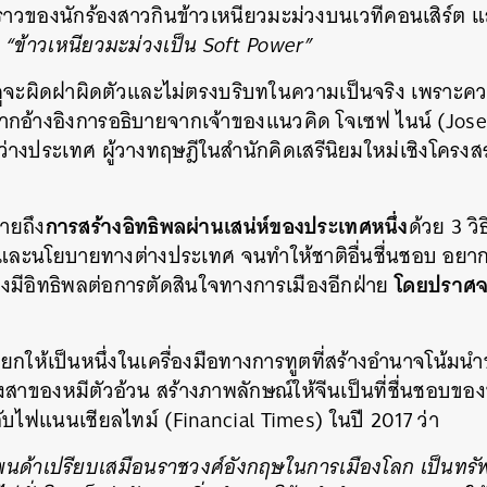
รื่องราวของนักร้องสาวกินข้าวเหนียวมะม่วงบนเวทีคอนเสิร์ต
SHARE
TWEET
LINE
EMAIL
“ข้าวเหนียวมะม่วงเป็น Soft Power”
้นดูจะผิดฝาผิดตัวและไม่ตรงบริบทในความเป็นจริง เพรา
น หากอ้างอิงการอธิบายจากเจ้าของแนวคิด โจเซฟ ไนน์ (Jos
่างประเทศ ผู้วางทฤษฎีในสำนักคิดเสรีนิยมใหม่เชิงโครงส
การสร้างอิทธิพลผ่านเสน่ห์ของประเทศหนึ่ง
ายถึง
ด้วย 3 ว
และนโยบายทางต่างประเทศ จนทำให้ชาติอื่นชื่นชอบ อยาก
โดยปราศจา
มีอิทธิพลต่อการตัดสินใจทางการเมืองอีกฝ่าย
ยกให้เป็นหนึ่งในเครื่องมือทางการทูตที่สร้างอำนาจโน้มน
งสาของหมีตัวอ้วน สร้างภาพลักษณ์ให้จีนเป็นที่ชื่นชอบของ
ผลกับไฟแนนเชียลไทม์ (Financial Times) ในปี 2017 ว่า
นด้าเปรียบเสมือนราชวงศ์อังกฤษในการเมืองโลก เป็นทรัพย์