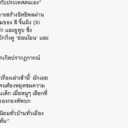
ห้กับประเทศตนเอง”
การสร้างอิทธิพลผ่าน
อง สี จิ้นผิง (Xi
 และยูทูบ ซึ่ง
กกิ่งดู ‘อ่อนโยน’ และ
จากเกิดปรากฏการณ์
่องเล่าเช้านี้’ มักเผย
ยคนต้องหยุดชมความ
็ก เมื่อหนูๆ เลือกที่
’ ของกองทัพบก
ิยมทั่วบ้านทั่วเมือง
เห็น”