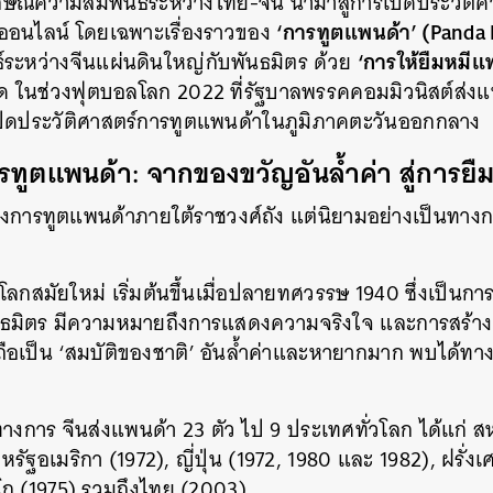
กษณ์ความสัมพันธ์ระหว่างไทย-จีน นำมาสู่การเปิดประวัติ
‘การทูตแพนด้า’ (Panda
ออนไลน์ โดยเฉพาะเรื่องราวของ
‘การให้ยืมหมีแ
์ระหว่างจีนแผ่นดินใหญ่กับพันธมิตร ด้วย
าสุด ในช่วงฟุตบอลโลก 2022 ที่รัฐบาลพรรคคอมมิวนิสต์ส่งแ
ปิดประวัติศาสตร์การทูตแพนด้าในภูมิภาคตะวันออกกลาง
รทูตแพนด้า: จากของขวัญอันล้ำค่า สู่การยืมที
ถึงการทูตแพนด้าภายใต้ราชวงศ์ถัง แต่นิยามอย่างเป็นท
ลกสมัยใหม่ เริ่มต้นขึ้นเมื่อปลายทศวรรษ 1940 ซึ่งเป็น
นธมิตร มีความหมายถึงการแสดงความจริงใจ และการสร้าง
์ถือเป็น ‘สมบัติของชาติ’ อันล้ำค่าและหายากมาก พบได้ท
การ จีนส่งแพนด้า 23 ตัว ไป 9 ประเทศทั่วโลก ได้แก่ ส
หรัฐอเมริกา (1972), ญี่ปุ่น (1972, 1980 และ 1982), ฝรั่
ิโก (1975) รวมถึงไทย (2003)