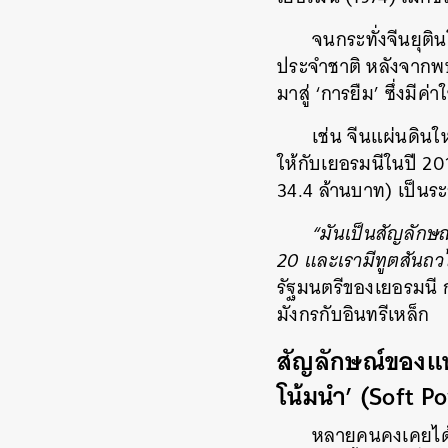
จนกระทั่งจีนยุต
ประจำชาติ หลังจากพบว
มาสู่ ‘การยืม’ ซึ่งม
เช่น จีนแผ่นดินใ
ให้กับเยอรมนีในปี 20
34.4 ล้านบาท) เป็นระ
“มันเป็นสัญลักษ
20 และเรามีทูตสันถวไ
รัฐมนตรีของเยอรมนี 
มังกรกับอินทรีเหล็ก
สัญลักษณ์ของแพ
โน้มนำ’ (Soft P
หลายคนคงเคยได้ย
ค้