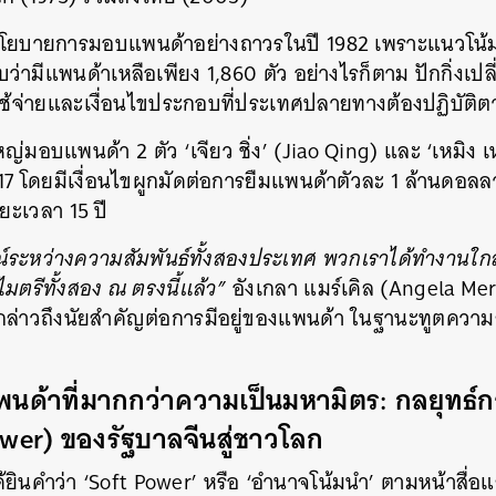
ินโยบายการมอบแพนด้าอย่างถาวรในปี 1982 เพราะแนวโน้ม
่ามีแพนด้าเหลือเพียง 1,860 ตัว อย่างไรก็ตาม ปักกิ่งเปล
ีค่าใช้จ่ายและเงื่อนไขประกอบที่ประเทศปลายทางต้องปฏิบัติ
หญ่มอบแพนด้า 2 ตัว ‘เจียว ชิ่ง’ (Jiao Qing) และ ‘เหมิง
17 โดยมีเงื่อนไขผูกมัดต่อการยืมแพนด้าตัวละ 1 ล้านดอล
ยะเวลา 15 ปี
ณ์ระหว่างความสัมพันธ์ทั้งสองประเทศ พวกเราได้ทำงานใก
มตรีทั้งสอง ณ ตรงนี้แล้ว”
อังเกลา แมร์เคิล (Angela Me
กล่าวถึงนัยสำคัญต่อการมีอยู่ของแพนด้า ในฐานะทูตความ
นด้าที่มากกว่าความเป็นมหามิตร: กลยุทธ์ก
ower) ของรัฐบาลจีนสู่ชาวโลก
ินคำว่า ‘Soft Power’ หรือ ‘อำนาจโน้มนำ’ ตามหน้าสื่
นหา