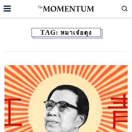
TAG:
หมาเจ๋อตุง