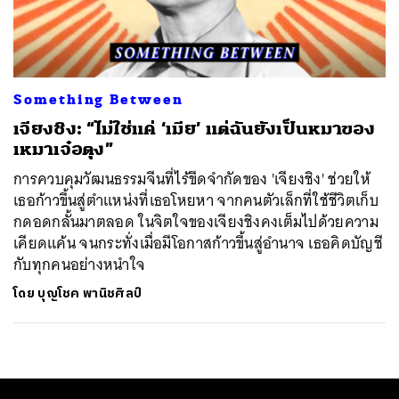
ค้นหา
SHARE
TWEET
LINE
EMAIL
Something Between
เจียงชิง: “ไม่ใช่แค่ ‘เมีย’ แต่ฉันยังเป็นหมาของ
เหมาเจ๋อตุง”
การควบคุมวัฒนธรรมจีนที่ไร้ขีดจำกัดของ 'เจียงชิง' ช่วยให้
เธอก้าวขึ้นสู่ตำแหน่งที่เธอโหยหา จากคนตัวเล็กที่ใช้ชีวิตเก็บ
กดอดกลั้นมาตลอด ในจิตใจของเจียงชิงคงเต็มไปด้วยความ
เคียดแค้น จนกระทั่งเมื่อมีโอกาสก้าวขึ้นสู่อำนาจ เธอคิดบัญชี
กับทุกคนอย่างหนำใจ
โดย
บุญโชค พานิชศิลป์