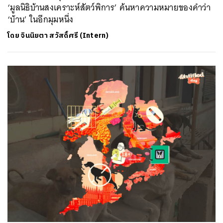
‘มูลนิธิบ้านสงเคราะห์สัตว์พิการ’ ค้นหาความหมายของคำว่า
‘บ้าน’ ในอีกมุมหนึ่ง
โดย
จินนิยตา สวัสดิ์ศรี (Intern)
ค้นหา
SHARE
TWEET
LINE
EMAIL