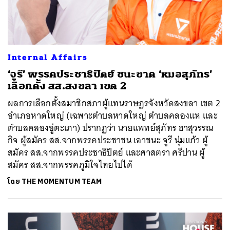
Internal Affairs
‘จูรี’ พรรคประชาธิปัตย์ ชนะขาด ‘หมอสุภัทร’
เลือกตั้ง สส.สงขลา เขต 2
ผลการเลือกตั้งสมาชิกสภาผู้แทนราษฎรจังหวัดสงขลา เขต 2
อำเภอหาดใหญ่ (เฉพาะตำบลหาดใหญ่ ตำบลคลองแห และ
ตำบลคลองอู่ตะเภา) ปรากฏว่า นายแพทย์สุภัทร ฮาสุวรรณ
กิจ ผู้สมัคร สส.จากพรรคประชาชน เอาชนะ จูรี นุ่มแก้ว ผู้
สมัคร สส.จากพรรคประชาธิปัตย์ และศาสตรา ศรีปาน ผู้
สมัคร สส.จากพรรคภูมิใจไทยไปได้
โดย
THE MOMENTUM TEAM