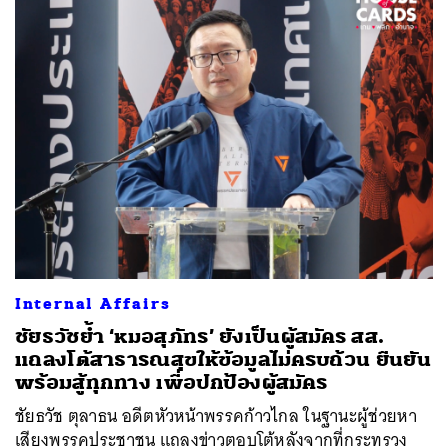
ค้นหา
Internal Affairs
SHARE
TWEET
LINE
EMAIL
ชัยธวัชย้ำ ‘หมอสุภัทร’ ยังเป็นผู้สมัคร สส.
แถลงโต้สาธารณสุขให้ข้อมูลไม่ครบถ้วน ยืนยัน
พร้อมสู้ทุกทาง เพื่อปกป้องผู้สมัคร
ชัยธวัช ตุลาธน อดีตหัวหน้าพรรคก้าวไกล ในฐานะผู้ช่วยหา
เสียงพรรคประชาชน แถลงข่าวตอบโต้หลังจากที่กระทรวง