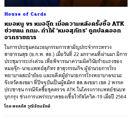
House of Cards
หมอหนู vs หมอจุ๊ก เมื่อความหลังครั้งซื้อ ATK
ช่วยคน กทม. ทำให้ ‘หมอสุภัทร’ ถูกปลดออก
จากราชการ
ในการประชุมคณะอนุกรรมการสามัญประจำกระทรวง
สาธารณสุข (อ.ก.พ. สธ.) เมื่อวันที่ 22 มกราคมที่ผ่านมา มีการ
ประชุมวาระเร่งด่วน เพื่อพิจารณาความผิดวินัยร้ายแรงของ
หมอจุ๊ก-นายแพทย์สุภัทร ฮาสุวรรณกิจ ผู้อำนวยการโรง
พยาบาลสะบ้าย้อย และอดีตผู้อำนวยการโรงพยาบาลจะนะ
จังหวัดสงขลา ที่ปัจจุบันเป็นผู้สมัคร สส.สงขลา เขต 2 พรรค
ประชาชน กรณีจัดซื้อชุดตรวจ ATK ในโครงการแพทย์ชนบท
บุกกรุง ช่วงการแพร่ระบาดของเชื้อไวรัสโควิด-19 เมื่อปี 2564
โดย
พรลภัส วุฒิรัตนรักษ์