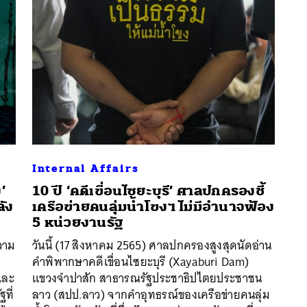
Internal Affairs
’
10 ปี ‘คดีเขื่อนไซยะบุรี’ ศาลปกครองชี้
ัง
เครือข่ายคนลุ่มน้ำโขงฯ ไม่มีอำนาจฟ้อง
5 หน่วยงานรัฐ
วาม
วันนี้ (17 สิงหาคม 2565) ศาลปกครองสูงสุดนัดอ่าน
คำพิพากษาคดีเขื่อนไซยะบุรี (Xayaburi Dam)
นหา
และ
แขวงจำปาสัก สาธารณรัฐประชาธิปไตยประชาชน
SHARE
TWEET
LINE
EMAIL
ฐที่
ลาว (สปป.ลาว) จากคำอุทธรณ์ของเครือข่ายคนลุ่ม